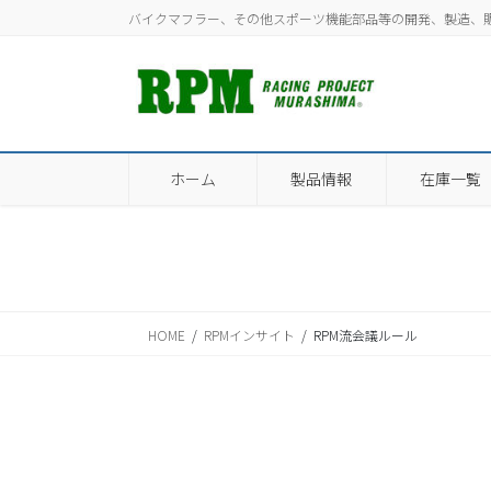
コ
ナ
バイクマフラー、その他スポーツ機能部品等の開発、製造、
ン
ビ
テ
ゲ
ン
ー
ツ
シ
に
ョ
移
ン
ホーム
製品情報
在庫一覧
動
に
移
動
HOME
RPMインサイト
RPM流会議ルール