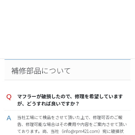
排出ガス試験成績書の再発行は、可能ですか？
可能です。再発行には所定の手数料を頂いておりますの
で、詳しくは、当社営業部までお問い合わせ下さい。その
際、お手元にマフラーの認定番号をご用意の上、ご連絡頂
けますとご案内がスムーズになります。
補修部品について
マフラーが破損したので、修理を希望しています
が、どうすれば良いですか？
当社工場にて検品をさせて頂いた上で、修理可否のご報
告、修理可能な場合はその費用や内容をご案内させて頂い
ております。尚、当社（info@rpm421.com）宛に破損状