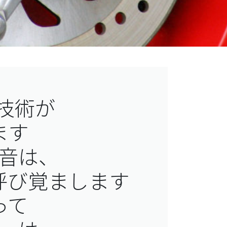
新技術が
ます
音は、
呼び覚まします
って