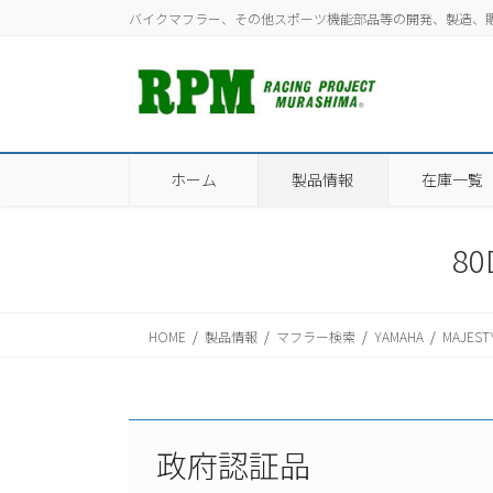
コ
ナ
バイクマフラー、その他スポーツ機能部品等の開発、製造、
ン
ビ
テ
ゲ
ン
ー
ツ
シ
に
ョ
移
ン
ホーム
製品情報
在庫一覧
動
に
移
動
80
HOME
製品情報
マフラー検索
YAMAHA
MAJES
政府認証品