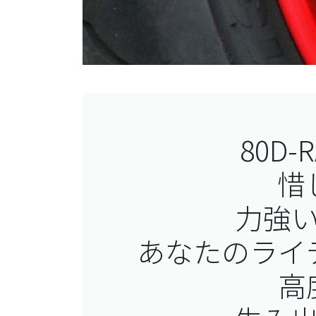
80D
惜
力強
あなたのライ
高