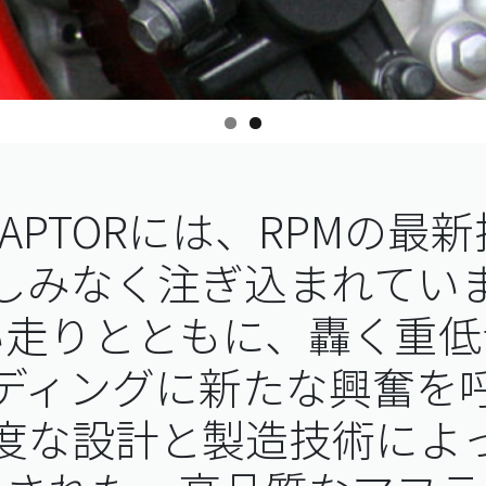
-RAPTORには、RPMの最
しみなく注ぎ込まれてい
い走りとともに、轟く重低
ディングに新たな興奮を
度な設計と製造技術によ