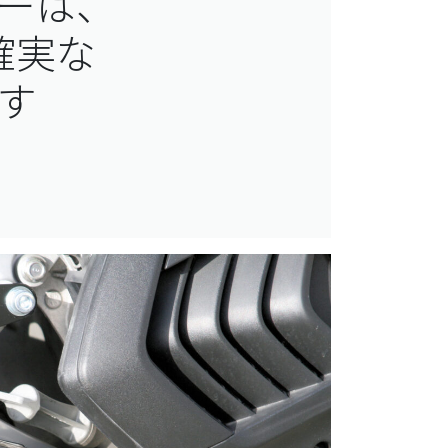
ーは、
確実な
す