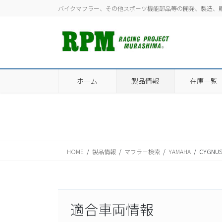
コ
ナ
バイクマフラー、その他スポーツ機能部品等の開発、製造、
ン
ビ
テ
ゲ
ン
ー
ツ
シ
に
ョ
移
ン
ホーム
製品情報
在庫一覧
動
に
移
動
HOME
製品情報
マフラー検索
YAMAHA
CYGNUS
適合車両情報