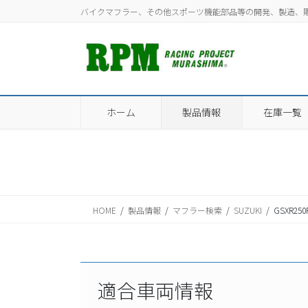
コ
ナ
バイクマフラー、その他スポーツ機能部品等の開発、製造、
ン
ビ
テ
ゲ
ン
ー
ツ
シ
に
ョ
移
ン
ホーム
製品情報
在庫一覧
動
に
移
動
HOME
製品情報
マフラー検索
SUZUKI
GSXR25
適合車両情報