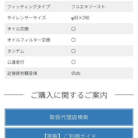
フィッティングタイプ
フルエキゾースト
サイレンサーサイズ
φ93×390
オイル交換
〇
オイルフィルター交換
〇
タンデム
〇
公道走行
〇
近接排気騒音値
95db
ご購入に関するご案内
取扱代理店検索
【直販】ご利用ガイド