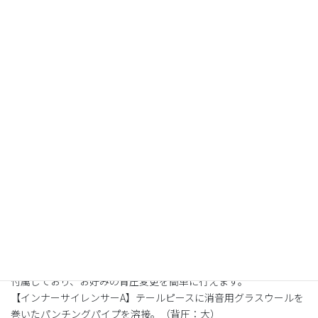
『SNIPER』は、オールアルミ素材サイレンサーを搭載したオリジ
ナルマフラーブランドです。
■エキゾーストパイプ
採用した4in2in1集合方式は、4気筒エンジンにおいて4in1集合方式
よりも排気相乗効果が高く、また、上質なサウンドを発生させる
要素の一つです。
素材は、スチール（STKM11A 機械構造用炭素鋼鋼管）を採用、部
品一つ一つを職人の手によって丁寧に磨き上げた後、質の高いメ
ッキ処理を施し、高い美観性と耐候性を与えます。
■サイレンサー
φ93×390サイズの大容量ストレート構造サイレンサーを搭載。
高い排気効率を実現し、伸びのある爽快なライディングを可能に
します。
排気口部にボルトオンで着脱可能な”2種類の背圧調整インナー”を
付属しており、お好みの背圧変更を簡単に行えます。
【インナーサイレンサーA】テールピースに消音用グラスウールを
巻いたパンチングパイプを溶接。（背圧：大）