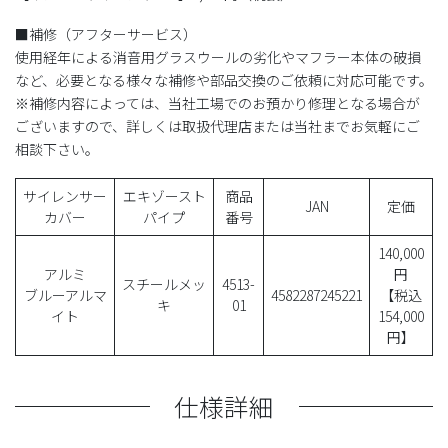
■補修（アフターサービス）
使用経年による消音用グラスウールの劣化やマフラー本体の破損
など、必要となる様々な補修や部品交換のご依頼に対応可能です。
※補修内容によっては、当社工場でのお預かり修理となる場合が
ございますので、詳しくは取扱代理店または当社までお気軽にご
相談下さい。
サイレンサー
エキゾースト
商品
JAN
定価
カバー
パイプ
番号
140,000
アルミ
円
スチールメッ
4513-
ブルーアルマ
4582287245221
【税込
キ
01
イト
154,000
円】
仕様詳細