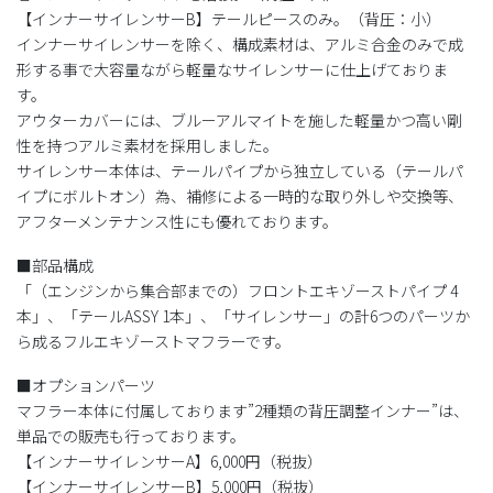
【インナーサイレンサーB】テールピースのみ。（背圧：小）
インナーサイレンサーを除く、構成素材は、アルミ合金のみで成
形する事で大容量ながら軽量なサイレンサーに仕上げておりま
す。
アウターカバーには、ブルーアルマイトを施した軽量かつ高い剛
性を持つアルミ素材を採用しました。
サイレンサー本体は、テールパイプから独立している（テールパ
イプにボルトオン）為、補修による一時的な取り外しや交換等、
アフターメンテナンス性にも優れております。
■部品構成
「（エンジンから集合部までの）フロントエキゾーストパイプ 4
本」、「テールASSY 1本」、「サイレンサー」の計6つのパーツか
ら成るフルエキゾーストマフラーです。
■オプションパーツ
マフラー本体に付属しております”2種類の背圧調整インナー”は、
単品での販売も行っております。
【インナーサイレンサーA】6,000円（税抜）
【インナーサイレンサーB】5,000円（税抜）