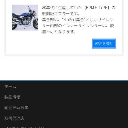
80年代に生産していた【RPM F-TYPE】の
復刻版マフラーです。
集合部は、“4in2in1集合”とし、サイレン
サー内部のインナーサイレンサーは、脱
着不可となります。
続きを読む
ホーム
製品情報
開発車両募集
取扱代理店