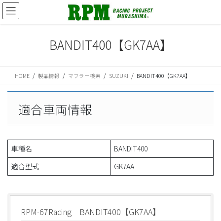
コ
ナ
ン
ビ
テ
ゲ
ン
ー
BANDIT400【GK7AA】
ツ
シ
に
ョ
移
ン
HOME
製品情報
マフラー検索
SUZUKI
BANDIT400【GK7AA】
動
に
移
動
適合車両情報
車種名
BANDIT400
適合型式
GK7AA
RPM-67Racing BANDIT400【GK7AA】