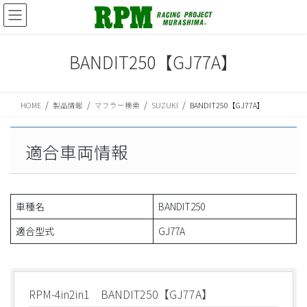
コ
ナ
ン
ビ
テ
ゲ
ン
ー
BANDIT250【GJ77A】
ツ
シ
に
ョ
移
ン
HOME
製品情報
マフラー検索
SUZUKI
BANDIT250【GJ77A】
動
に
移
動
適合車両情報
車種名
BANDIT250
適合型式
GJ77A
RPM-4in2in1 BANDIT250【GJ77A】