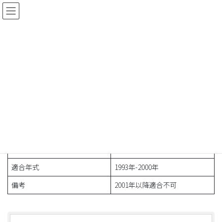
コ
ナ
ン
ビ
テ
ゲ
ン
ー
ZZR400【’93-’00】
ツ
シ
に
ョ
移
ン
HOME
製品情報
マフラー検索
Kawasaki
ZZR400【’93-’00】
動
に
移
動
適合車両情報
車種名
ZZR400
適合年式
1993年-2000年
備考
2001年以降適合不可