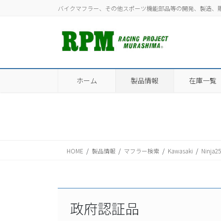
コ
ナ
バイクマフラー、その他スポーツ機能部品等の開発、製造、
ン
ビ
テ
ゲ
ン
ー
ツ
シ
に
ョ
移
ン
ホーム
製品情報
在庫一覧
動
に
移
動
HOME
製品情報
マフラー検索
Kawasaki
Ninja2
政府認証品