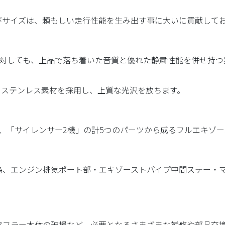
びサイズは、頼もしい走行性能を生み出す事に大いに貢献して
に対しても、上品で落ち着いた音質と優れた静粛性能を併せ持
4 ステンレス素材を採用し、上質な光沢を放ちます。
、「サイレンサー2機」の計5つのパーツから成るフルエキゾー
為、エンジン排気ポート部・エキゾーストパイプ中間ステー・マ
マフラー本体の破損など、必要となるさまざまな補修や部品交