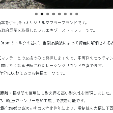
気効率を併せ持つオリジナルマフラーブランドです。
る政府認証を取得したフルエキゾーストマフラーです。
8000rpmのトルクの谷が、当製品換装によって綺麗に解消さ
正マフラーとの交換のみで発揮しますので、車両側のセッティ
を開けたくなる洗練されたレーシングサウンドを奏でます。
を存分に味わえるのも特長の一つです。
、長距離・長期間の使用にも耐え得る高い耐久性を実現しました
で、純正O2センサーを加工無しで装着可能です。
な酸化触媒の高次元排ガス浄化性能により、規制値を大幅に下