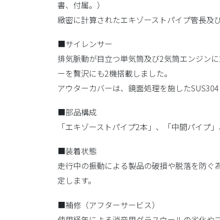
書、付属。）
緻密に計算されたエキゾーストパイプ管長及
■サイレンサー
排気脈動が目立つ単気筒及び2気筒エンジン
ーを贅沢にも2機搭載しました。
アウターカバーは、鏡面処理を施したSUS30
■部品構成
「エキゾーストパイプ2本」、「中間パイプ」
■装着状態
走行中の振動による製品の破損や脱落を防ぐ
定します。
■補修（アフターサービス）
使用経年による消音用グラスウールの劣化や