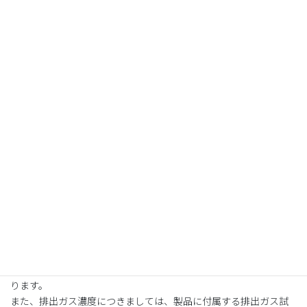
■エキゾーストパイプ
耐久性に優れたSUS304 ステンレス素材を採用した事で、長距離・
長期間にわたるご使用でも安心してその走りをお楽しみ頂けま
す。
■サイレンサー
当社が独自に開発した「ダブルパンチング構造サイレンサー」を
搭載。
大小、径の異なるパンチングパイプを組み合わせる事により、最
小限の排気抵抗で最大限の消音効果を発揮します。
また、その独創的な構造のサイレンサーは、低回転時から高回転
時まで、奥行きのある心地よいサウンドを奏で、ライディングの楽
しさを何倍にもアップさせます。
当製品は、政府認証を取得しており、近接排気騒音値・加速走行
騒音値・排出ガス濃度の3項目全てを規制値クリアした公道走行可
能マフラーです。
その証としてサイレンサー後部に政府認証プレートを設置してお
ります。
また、排出ガス濃度につきましては、製品に付属する排出ガス試