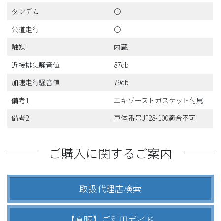
タンデム
〇
公道走行
〇
触媒
内蔵
近接排気騒音値
87db
加速走行騒音値
79db
備考1
エキゾーストガスケット付属
備考2
車体番号JF28-100適合不可
ご購入に関するご案内
取扱代理店検索
【直販】ご利用ガイド