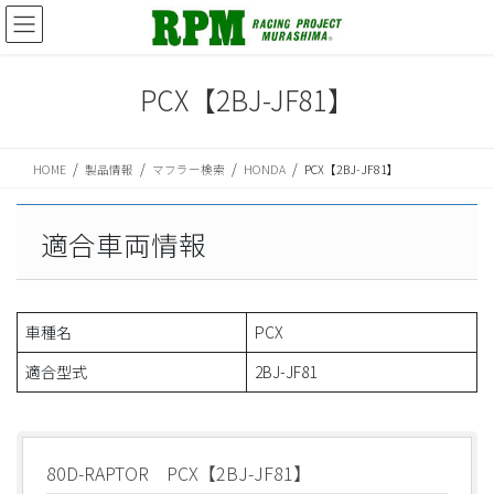
コ
ナ
ン
ビ
テ
ゲ
ン
ー
PCX【2BJ-JF81】
ツ
シ
に
ョ
移
ン
HOME
製品情報
マフラー検索
HONDA
PCX【2BJ-JF81】
動
に
移
動
適合車両情報
車種名
PCX
適合型式
2BJ-JF81
80D-RAPTOR PCX【2BJ-JF81】