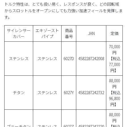
トルク特性は、とても扱い易く、レスポンスが良く、どの回転域
からスロットルをオープンにしても力強い加速フィールを発揮しま
す。
サイレンサー
エキゾースト
商品
JAN
定価
カバー
パイプ
番号
70,000
円
ステンレス
ステンレス
6027D
4582287242008
【税込
77,000
円】
88,000
円
チタン
ステンレス
6027Y
4582287242732
【税込
96,800
円】
88,000
円
ブルーチタン
ステンレス
6027Z
4582287242220
【税込